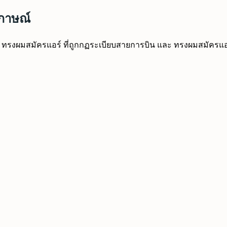
มภาษณ์
รงผมสมัครแอร์ ที่ถูกกฏระเบียบสายการบิน และ ทรงผมสมัครแอร์ ย