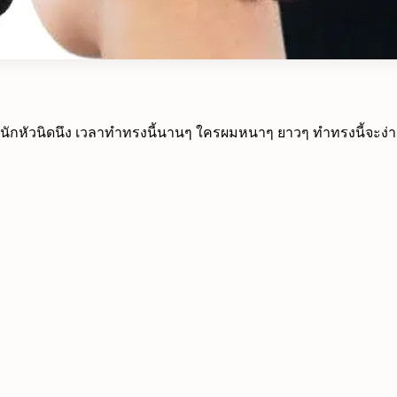
หนักหัวนิดนึง เวลาทำทรงนี้นานๆ ใครผมหนาๆ ยาวๆ ทำทรงนี้จะง่าย