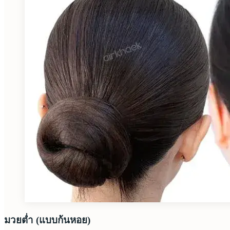
มวยต่ำ (แบบก้นหอย)