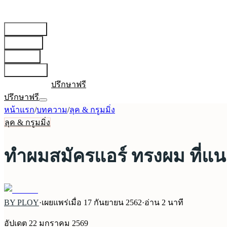
สายการบิน
▾
เตรียมตัว
▾
บทความ
▾
เกี่ยวกับเรา
▾
เข้าสู่ระบบ
ปรึกษาฟรี
ปรึกษาฟรี
หน้าแรก
/
บทความ
/
ลุค & กรูมมิ่ง
ลุค & กรูมมิ่ง
ทำผมสมัครแอร์ ทรงผม ที่แ
BY PLOY
·
เผยแพร่เมื่อ
17 กันยายน 2562
·
อ่าน
2
นาที
อัปเดต
22 มกราคม 2569