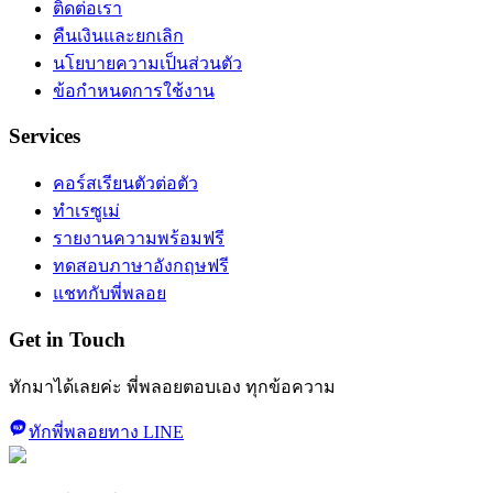
ติดต่อเรา
คืนเงินและยกเลิก
นโยบายความเป็นส่วนตัว
ข้อกำหนดการใช้งาน
Services
คอร์สเรียนตัวต่อตัว
ทำเรซูเม่
รายงานความพร้อมฟรี
ทดสอบภาษาอังกฤษฟรี
แชทกับพี่พลอย
Get in Touch
ทักมาได้เลยค่ะ พี่พลอยตอบเอง ทุกข้อความ
ทักพี่พลอยทาง LINE