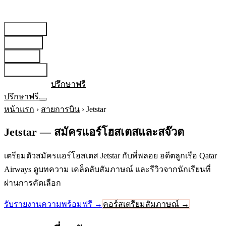
สายการบิน
▾
เตรียมตัว
▾
บทความ
▾
เกี่ยวกับเรา
▾
เข้าสู่ระบบ
ปรึกษาฟรี
ปรึกษาฟรี
หน้าแรก
›
สายการบิน
›
Jetstar
Jetstar
— สมัครแอร์โฮสเตสและสจ๊วต
เตรียมตัวสมัครแอร์โฮสเตส
Jetstar
กับพี่พลอย อดีตลูกเรือ Qatar
Airways ดูบทความ เคล็ดลับสัมภาษณ์ และรีวิวจากนักเรียนที่
ผ่านการคัดเลือก
รับรายงานความพร้อมฟรี →
คอร์สเตรียมสัมภาษณ์ →