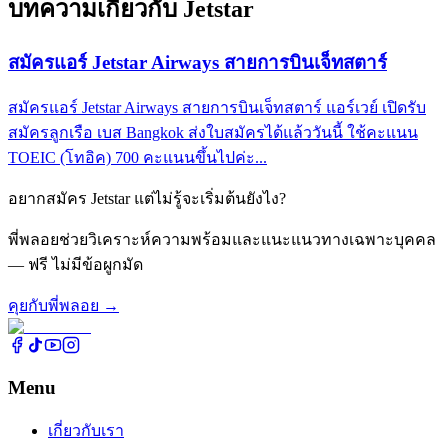
บทความเกี่ยวกับ
Jetstar
สมัครแอร์ Jetstar Airways สายการบินเจ็ทสตาร์
สมัครแอร์ Jetstar Airways สายการบินเจ็ทสตาร์ แอร์เวย์ เปิดรับ
สมัครลูกเรือ เบส Bangkok ส่งใบสมัครได้แล้ววันนี้ ใช้คะแนน
TOEIC (โทอิค) 700 คะแนนขึ้นไปค่ะ...
อยากสมัคร
Jetstar
แต่ไม่รู้จะเริ่มต้นยังไง?
พี่พลอยช่วยวิเคราะห์ความพร้อมและแนะแนวทางเฉพาะบุคคล
— ฟรี ไม่มีข้อผูกมัด
คุยกับพี่พลอย →
Menu
เกี่ยวกับเรา