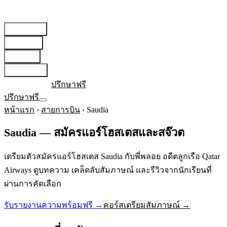
สายการบิน
▾
เตรียมตัว
▾
บทความ
▾
เกี่ยวกับเรา
▾
เข้าสู่ระบบ
ปรึกษาฟรี
ปรึกษาฟรี
หน้าแรก
›
สายการบิน
›
Saudia
Saudia
— สมัครแอร์โฮสเตสและสจ๊วต
เตรียมตัวสมัครแอร์โฮสเตส
Saudia
กับพี่พลอย อดีตลูกเรือ Qatar
Airways ดูบทความ เคล็ดลับสัมภาษณ์ และรีวิวจากนักเรียนที่
ผ่านการคัดเลือก
รับรายงานความพร้อมฟรี →
คอร์สเตรียมสัมภาษณ์ →