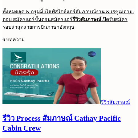
ทั้งหมด
ลุค & กรูมมิ่ง
ไลฟ์สไตล์แอร์
สัมภาษณ์งาน & เรซูเม่
ถาม-
ตอบ สมัครแอร์
ขั้นตอนสมัครแอร์
รีวิวสัมภาษณ์
เปิดรับสมัคร
รอบล่าสุด
สายการบิน
ภาษาอังกฤษ
6
บทความ
รีวิวสัมภาษณ์
รีวิว Process สัมภาษณ์ Cathay Pacific
Cabin Crew