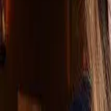
คีลอยด์
— ถ้ามีตามขา ต้องลดขนาดก่อน
ดูตัวอย่างที่:
รอยสัก กับ การสมัครงาน แอร์ สจ๊วต
วิธีปิดรอยแผลเป็น แอร์ สจ๊วต
5. ต้องเรียนคณะไหนถึงจะเป็นแอร์ได้
คำตอบ:
ไม่จำเป็นต้องเรียนคณะการบินหรือธุรกิจการบิน นักเร
ขอแค่:
พูดภาษาอังกฤษพอใช้ได้
มี Service Mind
พร้อมจะปรับตัวกับงานเป็นกะ
ดูแลตัวเองได้ดี
อ่านที่
อยากเป็นแอร์ ต้องเรียนอะไร เรียนคณะไหน