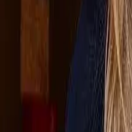
6. ไม่เคยทำงานบริการมาก่อน สมัครได้ไห
คำตอบ:
สมัครได้ แต่ต้องเตรียมคำตอบสัมภาษณ์ให้ดี กรรมการมั
เคยเป็นพี่เลี้ยงรุ่นน้อง เคยทำงานพาร์ทไทม์
จากที่พี่สอนนักเรียน คนที่ไม่มีประสบการณ์ตรง ไม่ใช่ปัญหา ปัญ
7. ใช้คะแนน TOEIC เท่าไหร่ถึงจะพอ
คำตอบ:
ขั้นต่ำที่สายการบินไทย/เอเชียส่วนใหญ่ขอคือ 600-650 คะแ
ยากกว่า
อ่านรายละเอียดที่
คะแนนโทอิค กับ การสมัครแอร์ สจ๊วต
8. ใส่คอนแทคเลนส์ / มีแว่นสายตา สัมภาษ
คำตอบ:
ได้ทั้งสองแบบ แต่ถ้าใส่คอนแทคเลนส์ ห้ามใช้สีแฟนซี (ม่