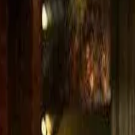
แรม บัญชี — ทุกคนเป็นแอร์ได้