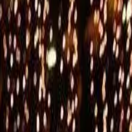
ลุ่มออนไลน์ พี่เลยรวบรวมคำถามที่พบบ่อยที่สุด และตอบไว้ที่นี่ —
่วนสายแขกหลายสายไม่จำกัดอายุเลย เช่น Qatar Airways, Emirates,
ตได้
และ
เกณฑ์อายุ สมัครแอร์
รให้ดี — มีนักเรียนพี่ที่ตัวเล็กแต่ผ่าน Royal Jordanian และ
๊าฟ
ที่รับ 155 ซม. ได้