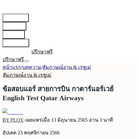
สายการบิน
▾
เตรียมตัว
▾
บทความ
▾
เกี่ยวกับเรา
▾
เข้าสู่ระบบ
ปรึกษาฟรี
ปรึกษาฟรี
หน้าแรก
/
บทความ
/
สัมภาษณ์งาน & เรซูเม่
สัมภาษณ์งาน & เรซูเม่
ข้อสอบแอร์ สายการบิน กาตาร์แอร์เวย์
English Test Qatar Airways
BY PLOY
·
เผยแพร่เมื่อ
13 มิถุนายน 2565
·
อ่าน
3
นาที
อัปเดต
23 พฤศจิกายน 2566