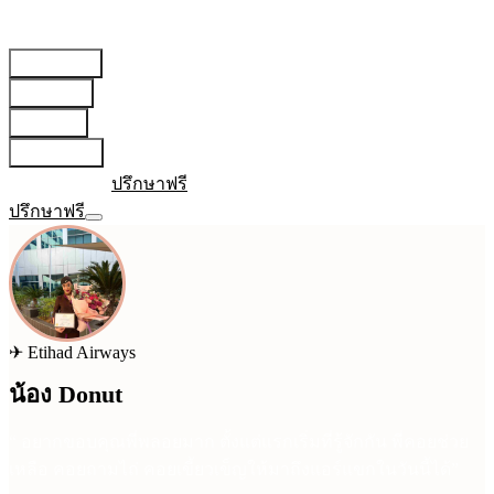
สายการบิน
▾
เตรียมตัว
▾
บทความ
▾
เกี่ยวกับเรา
▾
เข้าสู่ระบบ
ปรึกษาฟรี
ปรึกษาฟรี
✈
Etihad Airways
น้อง Donut
“
อยากขอบคุณพี่พลอยมาก ตั้งแต่แรกเริ่มที่รู้จักกัน พี่คอยช่วย
เหลือ คอยถามไถ่ คอยเขี้ยวเข็ญให้มาถึงแอร์แขกในวันนี้ได้
”