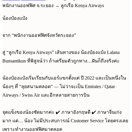
พนักงานออฟฟิศ จ.ระยอง → ลูกเรือ Kenya Airways
น้องป๋องแป๋ง
จาก “พนักงานออฟฟิศจังหวัดระยอง”
สู่ “ลูกเรือ Kenya Airways” เส้นทางของ น้องป๋องแป๋ง Lalana
Bunsantikun ที่พิสูจน์ว่า ถ้าเตรียมตัวถูกทาง…ฝันก็ถึงจริงค่ะ
น้องป๋องแป๋งเริ่มเรียนกับแอร์แขกตั้งแต่ ปี 2022 และเป็นหนึ่งใน
น้องๆ ที่ “ลุยสนามตลอด” — ไม่ว่าจะเป็น Emirates / Qatar
Airways / Swiss Air และอีกหลายสายการบิน
จุดแข็งของน้องชัดมากค่ะ ✔️ ภาษาอังกฤษดี ✔️ ภาษาจีนเก่ง
มาก แต่… น้อง ไม่มีประสบการณ์ Customer Service โดยตรงเลย
เพราะทำงานออฟฟิศมาตลอด