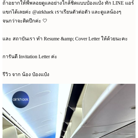
ถ้าอยากให้พี่พลอยดูแลอย่างใกล้ชิดแบบป๋องแป๋ง ทัก LINE แอร์
แขกได้เลยค่ะ @airkhaek เราเรียนตัวต่อตัว และดูแลน้องๆ
จนกว่าจะติดปีกค่ะ 🤍
และ สถาบันเรา ทำ Resume &amp; Cover Letter ให้ด้วยนะคะ
การันตี Invitation Letter ค่ะ
รีวิว จาก น้อง ป๋องแป๋ง