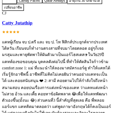
ทั้งหมด
Cathay Pacific
Qatar Airways
อายุเกิน 30 ปีก็ผ่านได้
เปลี่ยนอาชีพ
CJ
Catty Jutathip
แคทผู้เรียน จบ ป.ตรี และ จบ ป. โท ฟิสิกส์ประยุกต์จากประเทศ
ไต้หวัน เรียนจบก็ทำงานตรงสายที่จบมาโดยตลอด อยู่ๆก็เจอ
มรสุมและพายุพัดพาให้ผันตัวมาเป็นแอร์โฮสเตส✈️ในวัย29ปี
แคทต้องขอขอบคุณ บุคคลดังต่อไปนี้ ที่ทำให้ตัดสินใจก้าวข้าม
comfort zone 1: แม่ ที่แนะนำให้ลองมาสมัครแอร์ดู ทำให้แคทได้
เริ่มรู้จักอาชีพนี้ อาชีพที่ไม่คิดไม่เคยฝันว่าคนอย่างแคทจะเป็น
ได้ และคอยสนับสนุน ❤️ 2: สามี คอยตามไปให้กำลังใจถึงหน้า
สนามสอบ คอยบ่นเรื่องการแต่งหน้าของแคท ว่าแคทแต่งหน้า
ไม่สวย อ้วน และเตี้ย คอยหาข้อผิดพลาด 😂เพื่อให้แคทพัฒนา
ตัวเองขึ้น(มั้งนะ 😂) ส่วนคนที่3 นี้สำคัญที่สุดเลย คือ พี่พลอย
แอร์แขก แคทคิดมาตลอดว่า แค่พูดภาษาอังกฤษได้ก็คงเป็นแอร์
ได้ แต่ความจริงมันไม่ใช้เลย มันต้องสอบและวัดอะไรหลายๆ