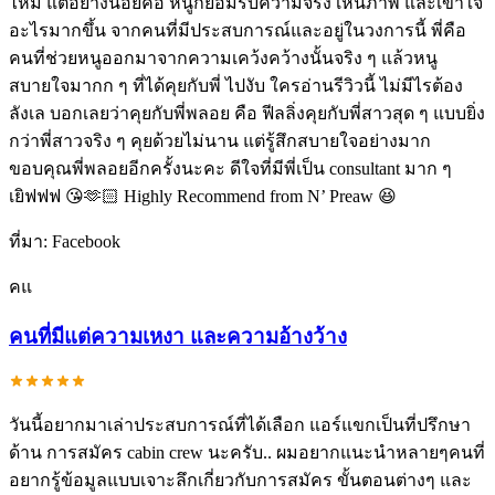
ไหม แต่อย่างน้อยคือ หนูก็ยอมรับความจริง เห็นภาพ และเข้าใจ
อะไรมากขึ้น จากคนที่มีประสบการณ์และอยู่ในวงการนี้ พี่คือ
คนที่ช่วยหนูออกมาจากความเคว้งคว้างนั้นจริง ๆ แล้วหนู
สบายใจมากก ๆ ที่ได้คุยกับพี่ ไปงับ ใครอ่านรีวิวนี้ ไม่มีไรต้อง
ลังเล บอกเลยว่าคุยกับพี่พลอย คือ ฟีลลิ่งคุยกับพี่สาวสุด ๆ แบบยิ่ง
กว่าพี่สาวจริง ๆ คุยด้วยไม่นาน แต่รู้สึกสบายใจอย่างมาก
ขอบคุณพี่พลอยอีกครั้งนะคะ ดีใจที่มีพี่เป็น consultant มาก ๆ
เยิฟฟฟ 😘🫶🏻 Highly Recommend from N’ Preaw 😆
ที่มา:
Facebook
คแ
คนที่มีแต่ความเหงา และความอ้างว้าง
วันนี้อยากมาเล่าประสบการณ์ที่ได้เลือก แอร์แขกเป็นที่ปรึกษา
ด้าน การสมัคร cabin crew นะครับ.. ผมอยากแนะนำหลายๆคนที่
อยากรู้ข้อมูลแบบเจาะลึกเกี่ยวกับการสมัคร ขั้นตอนต่างๆ และ