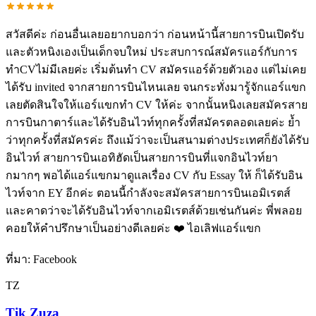
สวัสดีค่ะ ก่อนอื่นเลยอยากบอกว่า ก่อนหน้านี้สายการบินเปิดรับ
และตัวหนิงเองเป็นเด็กจบใหม่ ประสบการณ์สมัครแอร์กับการ
ทำCVไม่มีเลยค่ะ เริ่มต้นทำ CV สมัครแอร์ด้วยตัวเอง แต่ไม่เคย
ได้รับ invited จากสายการบินไหนเลย จนกระทั่งมารู้จักแอร์แขก
เลยตัดสินใจให้แอร์แขกทำ CV ให้ค่ะ จากนั้นหนิงเลยสมัครสาย
การบินกาตาร์และได้รับอินไวท์ทุกครั้งที่สมัครตลอดเลยค่ะ ย้ำ
ว่าทุกครั้งที่สมัครค่ะ ถึงแม้ว่าจะเป็นสนามต่างประเทศก็ยังได้รับ
อินไวท์ สายการบินเอทิฮัดเป็นสายการบินที่แจกอินไวท์ยา
กมากๆ พอได้แอร์แขกมาดูแลเรื่อง CV กับ Essay ให้ ก็ได้รับอิน
ไวท์จาก EY อีกค่ะ ตอนนี้กำลังจะสมัครสายการบินเอมิเรตส์
และคาดว่าจะได้รับอินไวท์จากเอมิเรตส์ด้วยเช่นกันค่ะ พี่พลอย
คอยให้คำปรึกษาเป็นอย่างดีเลยค่ะ ❤️ ไอเลิฟแอร์แขก
ที่มา:
Facebook
TZ
Tik Zuza