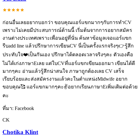
ก่อนอื่นเลยอยากบอกว่า ขอบคุณแอร์แขกมากๆกับการทำCV
เพราะไม่เคยมีประสบการณ์ด้านนี้ เริ่มต้นจากการอยากสมัคร
งานต่างประเทศเพราะเพื่อนอยู่ที่นั่น ค้นหาข้อมูลเจอแอร์แขก
รีบadd line แล้วปรึกษาการเขียนCV นี่เป็นครั้งแรกจริงๆ👉รู้สึก
ประทับใจ❤️เป็นกันเอง ปรึกษาได้ตลอดเวลาจริงๆคะ ตัวเองคือ
ไม่ได้เก่งภาษาEเลย แต่ใบCVที่แอร์แขกเขียนออกมา เขียนได้ดี
มากๆคะ อ่านแล้วรู้สึกน่าสนใจ ภาษาถูกต้องเลย CV เสร็จ
เรียบร้อยและส่งสมัครงานแล้วคะในตำแหน่งMidwife อยาก
ขอบคุณ🥰 แอร์แขกมากๆคะ✌️อยากเรียนภาษาEเพิ่มเติมต่อด้วย
คะ
ที่มา:
Facebook
CK
Chotika Klint