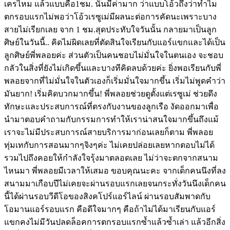
เครไหม แล้วแบบคือ1ชม. นั้นมีค่ามาก ว่าแบบโอ้วถึงว่าทำไม
ตกรอบแรกไม่พอว่าโอ้วเรซูเม่มีผลนะต่อการคัดนะเพราะบาง
สายไม่เรียกเลย จาก 1 ชม.สุดประทับใจวันนั้น กลายมาเป็นลูก
ศิษย์ในวันนี้.. คิดไม่ผิดเลยที่ตัดสินใจเรียนกับแอร์แขกและได้เป็น
ลูกศิษย์พี่พลอยค่ะ ส่วนตัวเป็นคนชอบไม่มั่นใจในตนเอง จะชอบ
กลัวในสิ่งที่ยังไม่เกิดขึ้นและบางทีคิดลบด้วยค่ะ ยิ่งพอเรียนกับพี่
พลอยจากที่ไม่มั่นใจในตัวเองก็เริ่มมั่นใจมากขึ้น เริ่มไม่พูดคำว่า
มันยาก! เริ่มคิดบวกมากขึ้น! พี่พลอยช่วยดูตั้งแต่เรซูเม่ ช่วยดึง
ทักษะและประสบการณ์ที่ตรงกับงานของลูกเรือ งัดออกมาเพื่อ
นำมาตอบคำถามกับกรรมการทำให้เราน่าสนใจมากขึ้นถึงแม้
เราจะไม่มีประสบการณ์สายบริการมาก่อนเลยก็ตาม พี่พลอย
ทุ่มเทกับการสอนมากๆจิงๆค่ะ ไม่เคยปล่อยเลยหากตอบไม่ได้
รวมไปถึงคอยให้กำลังใจรุ้งมาตลอดเลย ไม่ว่าจะตกจากสนาม
ไหนมา พี่พลอยมีเวลาให้เสมอ ขอบคุณนะคะ จากเด็กคนนึงที่ลง
สนามมาเกือบปีไม่เคยจะผ่านรอบแรกเลยจนกระทั่งวันนึงเด็กคน
นี้ได้ผ่านรอบวีดีโอของสิงคโปร์แอร์ไลน์ ผ่านรอบสัมพาดกับ
โอมานแอร์รอบแรก คือดีใจมากๆ คือถ้าไม่ได้มาเรียนกับแอร์
แขกคงไม่มีวันปลดล็อคการตกรอบแรกซ้ำแล้วซ้ำเล่า แล้วอีกสิ่ง