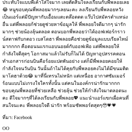
ประทับใจแบบพี่เค้าใส่ใจมาก เลยตัดสินใจลงเรียนกับพี่พลอยเลย
😂 หนูขอบคุณพี่พลอยมากๆเลยนะคะ ลงเรียนกับพี่พลอยหวัง
เป็นแอร์แต่มีปัญหากับเอื้อมแตะตล๊อดดด แว๊บไปสมัครตำแหน่ง
อื่น แต่พี่พลอยก้ช่วยดูช่วยหาข้อมูลให้ พี่พลอยใจดีมากๆ น่ารัก
มากๆ ช่วยน้องลุ้นตลอด ตอนบอกพี่พลอยว่าได้ออฟเฟอร์กราว
น์สตาฟกับกตอว เบสโดฮา พี่พลอยคือช่วยดูข้อมูลแบบเรียลไทม์
มากกกก คือตอนนแรกแอบนอยด์กับออฟเฟ้อ แต่พี่พลอยให้
กำลังใจดีสุดๆ โอกาสมาแล้วไม่รับก็ไม่ได้ ปัญหาอุปสรรคตอน
ทำเอกสารก่อนบินคือร้อยแปดพันอย่าง แต่ก็มีพี่พลอยคอยให้
กำลังใจจนวันบิน วันนั้นถ้าไม่ได้คุยกับพี่พลอยคงไม่ได้มีขนมติด
มาโดฮาด้วย😂 มาที่นี่เทรนไม่หนัก แต่เหนื่อย อากาศซัมเมอร์
ร้อนแบบไม่เกรงใจใครทั้งนั้น แต่คนในองค์กรน่ารักมากกก
ขอบคุณพี่พลอยที่ช่วยเหลือ ช่วยลุ้น ช่วยให้กำลังใจมาตลอดนะ
คะ ดีใจมากๆที่ได้ลงเรียนกับพี่พลอย💖 แนะนำแอร์แขกเผื่อคนที่
สนใจนะคะ พี่พลอยใจดี น่ารัก พร้อมซัพพอร์ตสุดๆ🥹💗💗
ที่มา:
Facebook
OO