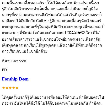
ตอนนั้นเราตกอิ้งเทส แต่เราก็ไม่ได้เมลล์ฉากฟ้า แต่รอบนี้เรา
รู้สึกไม่เสียใจเพราะทำเต็มที่มากๆและเชื่อว่าพี่พลอยก็ภูมิใจ
มากๆที่เราผ่านเข้ามาจนถึงไฟนอลได้ แล้วในที่สุดวันของเราก็
มาถึงเราได้ติดปีกกับ Gulf Air รู้สึกขอบคุณเพื่อนๆนักเรียนแอร์
แขกทุกคน ขอบคุณพี่ๆในกลุ่มที่ติดปีก และขอบคุณพี่พลอยแอร์
แขกมากๆ ที่ซัพพอร์ตกันและกันตลอด 1 ปี🥰😘❤️🩷 ใครที่ไม่
อยากเสียเวลาเราว่าแอร์แขกตอบโจทย์มากๆเพราะเนื้อหาจัด
เต็มทุกคลาส นักเรียนได้พูดทุกคน แล้วเรายังได้ทัศนคติดีๆจาก
การเรียนกับแอร์แขกอีกด้วย
ที่มา:
Facebook
FD
Fonthip Deen
ได้คุยครั้งแรกก็รู้ได้เลยว่าทางพี่พลอยให้คำแนะนำดีแบบตรงไป
ตรงมา อันไหนได้คือได้ ไม่ได้ก็บอกตรงๆ ไม่หลอกกัน ถ้ามีคน