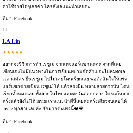
ค่าใช้จ่ายใดๆเลยค่า ใครลังเลแนะนำเลยค่ะ
ที่มา:
Facebook
LL
LA Lin
อยากจะรีวิวการทำ เรซูเม่ จากเพจเเอร์เเขกนะคะ จากที่เคย
เขียนเองไม่มีเเนวทางในการเขียนพยามอัดคำเยอะไปหมดพอ
เวลาสมัคร ยื่นเรซูเม่ ไปไม่เคยโดนเรียกเลย พอตัดสินใจให้เพจ
เเอร์เเขกช่วยเขียน เรซูเม่ ให้ เเล้วลองยืน หลายสายการบิน โดน
เรียกทั้งหมดเลย ทั้งสายในไทยเเละตะวันออกกลาง ใครแก้หลาย
ครั้งแล้วยังไม่ได้ invite เราแนะนำที่นี้เลยค่ะครั้งเดียวจบเลย ได้
invite ทุกสายเลยค่ะ รักมากค่ะเพจนี้❤️💙
ที่มา:
Facebook