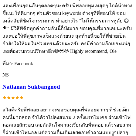
และเพื่อนๆคนอื่นๆตลอดๆนะครับ พี่พลอยทุมเทสุดๆ ไกด์นำทาง
ชี้แนะให้ดีมากๆ ส่วนตัวชอบ keywords ต่างๆที่พี่สอนให้ ชอบ
เคล็ดลับพิชิตใจกรรมการ ทำอย่างไร "ไม่ให้กรรมการหูดับ 😄
🦻" มีวิธีพิชิตทุกคำถามอันนี้ก็ปังมาก ขอบคุณพี่มากเลยนะครับ
และขอให้พี่สุขภาพแข็งแรงด้วยนะ สุดท้ายนี้ขอให้พี่ช่วยเป็น
กำลังใจให้ผมในช่วงเทรนด้วยนะครับ คงมีคำถามอีกเยอะแน่ๆ
เลยต้องรบกวนปรึกษาอีก😅🥹🫶 Highly recommend, Ole
ที่มา:
Facebook
NS
Nattanan Sukbangnod
สวัสดีครับพี่พลอย อยากจะขอขอบคุณพี่พลอยมากๆ ที่ช่วยเด็ก
คนนี่มาตลอด จำได้ว่าไปลงสนาม 2 ครั้งแรกไม่เคย ผ่านเข้าไฟ
นอลเลยสักรอบ เลยตัดสินใจมาลงเรียนกับพี่พลอย แล้วรอบสาม
ก็ผ่านเข้าไฟนอล แต่ความตื่นเต้นเลยตอบคำถามแบบงูๆปลาๆ