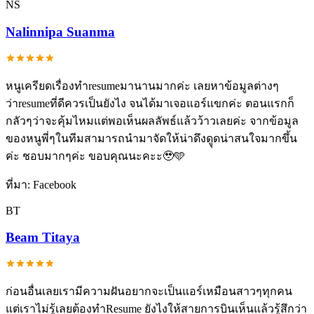
NS
Nalinnipa Suanma
หนูเครียดเรื่องทำresumeมานานมากค่ะ เลยหาข้อมูลต่างๆ
ว่าresumeที่ดีควรเป็นยังไง จนได้มาเจอแอร์แขกค่ะ ตอนแรกก็
กลัวๆว่าจะคุ้มไหมแต่พอเห็นผลลัพธ์แล้วว้าวเลยค่ะ จากข้อมูล
ของหนูพี่ๆในทีมสามารถนำมาจัดให้น่าดึงดูุดน่าสนใจมากขึ้น
ค่ะ ชอบมากๆค่ะ ขอบคุณนะคะะ🥹🩵
ที่มา:
Facebook
BT
Beam Titaya
ก่อนอื่นเลยเรามีความฝันอยากจะเป็นแอร์เหมือนสาวๆทุกคน
แต่เราไม่รู้เลยต้องทำResume ยังไงให้สายการบินเห็นแล้วรู้สึกว่า