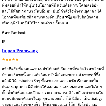
พี่พลอยที่ทำให้หนูได้รับโอกาสที่ดี (เงินเดือนกระโดดเลยอิอิ)
และได้พัฒนาภาษา มันปลื้มมม มันมีกำลังใจทำงานสุดๆค่า ได้
โอกาสที่จะเพิ่มสกิลภาษาและเงินเดือน ❤🥰 จะรีบติดปีกตาม
เพื่อนๆพี่ๆในกรุ๊ปให้ไวๆเลยค่าา ปลื้มมมม
ที่มา:
Facebook
IP
Ittipon Promwang
สวัสดีครับพี่พลอย🙏✨️ ผมจำได้เลยพี่ วันแรกที่ตัดสินใจมาเรียนที่
บ้านแอร์แขกนี้ และแล้วก็สมหวังดั่งใจหมาย✨️ แค่ resume ก็จึ้ง
แล้วพี่ ได้ invitations รัวๆ ทั้งสายแขกและเอเชีย เรียนแบบเป็น
กันเองสนุกมาก พี่มี tricksให้ตลอดเลย แบบเยอะมากและไม่เคย
กั๊ก ทั้งศัพท์เอย แบบฝึกเอย จนเราสามารถมี "เวย์" เฉพาะทางใน
แบบฉบับของตัวเองในทุกๆสนามเลยก็ว่าได้ นี่ถือว่าเป็น strategy
ของบ้านแอร์แขกเลยก็ว่าได้นะ ขอบคุณที่ให้กำลังใจพวกผม