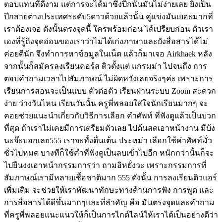
ตอบแทนที่ดีงาม แต่การจะได้มาซึ่งปีกนั้นมันไม่ง่ายเลย ยิ่งเป็น
ปีกสายต่างประเทศระดับ5ดาวด้วยแล้วนั้น คู่แข่งมันเยอะมากที่
เราต้องเจอ ดังนั้นตรงจุดนี้ ใครพร้อมก่อน ได้เปรียบก่อน ตัวเรา
เองที่รู้ถึงจุดอ่อนของเราว่าไม่ได้เก่งภาษาและยังสื่อสารได้ไม่
ค่อยดีนัก จึงทำการหาข้อมูลในเน็ต แล้วก็มาเจอ Airkhaek หลัง
จากนั้นก็สมัครลงเรียนคอร์ส ติวตั้งแต่ แกรมม่า ไปจนถึง การ
ตอบคำถามเวลาไปสัมภาษณ์ ไม่ผิดหวังเลยจริงๆค่ะ เพราะการ
เรียนการสอนจะเป็นแบบ ตัวต่อตัว เรียนผ่านระบบ Zoom สะดวก
ง่าย ว่างวันไหน เรียนวันนั้น ครูพี่พลอยใส่ใจนักเรียนมากๆ จะ
คอยช่วยแนะนำเกี่ยวกับวิธีการเลือก คำศัพท์ ที่ฟังดูแล้วเป็นบวก
ที่สุด ถ้าเราไม่เคยมีการเตรียมตัวเลย ไปด้นสดเอาหน้างาน มีบ้ง
นะจ๊ะบอกเลย555 เราจะทั้งตื่นเต้น ประหม่า เลือกใช้คำศัพท์มั่ว
ซั่วไปหมด บางทีก็ใช้คำที่ฟังดูเป็นลบเข้าไปอีก หนักกว่านั้นก็จะ
ไปยืนงงเอาหน้ากรรมการว่า ถามอิหยั่งวะ เพราะกรรมการที่
สัมภาษณ์เรามีหลายเชื้อชาติมาก 555 ดังนั้น การลงเรียนติวแอร์
เพิ่มเติม จะช่วยให้เราพัฒนาทักษะทางด้านการฟัง การพูด และ
การสื่อสารได้ดีขึ้นมากๆและที่สำคัญ คือ มันตรงจุดและคำถาม
ที่ครูพี่พลอยแนะแนวให้ก็เป็นการไกด์ไลน์ให้เราได้เป็นอย่างดีว่า