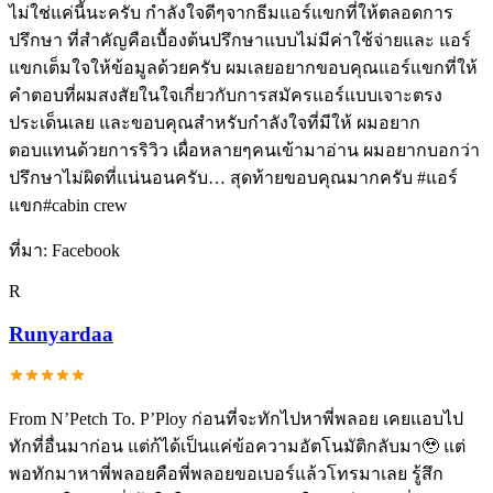
ไม่ใช่แค่นี้นะครับ กำลังใจดีๆจากธีมแอร์แขกที่ให้ตลอดการ
ปรึกษา ที่สำคัญคือเบื้องต้นปรึกษาแบบไม่มีค่าใช้จ่ายและ แอร์
แขกเต็มใจให้ข้อมูลด้วยครับ ผมเลยอยากขอบคุณแอร์แขกที่ให้
คำตอบที่ผมสงสัยในใจเกี่ยวกับการสมัครแอร์แบบเจาะตรง
ประเด็นเลย และขอบคุณสำหรับกำลังใจที่มีให้ ผมอยาก
ตอบแทนด้วยการริวิว เผื่อหลายๆคนเข้ามาอ่าน ผมอยากบอกว่า
ปรึกษาไม่ผิดที่แน่นอนครับ… สุดท้ายขอบคุณมากครับ #แอร์
แขก#cabin crew
ที่มา:
Facebook
R
Runyardaa
From N’Petch To. P’Ploy ก่อนที่จะทักไปหาพี่พลอย เคยแอบไป
ทักที่อื่นมาก่อน แต่ก้ได้เป็นแค่ข้อความอัตโนมัติกลับมา🥹 แต่
พอทักมาหาพี่พลอยคือพี่พลอยขอเบอร์แล้วโทรมาเลย รู้สึก