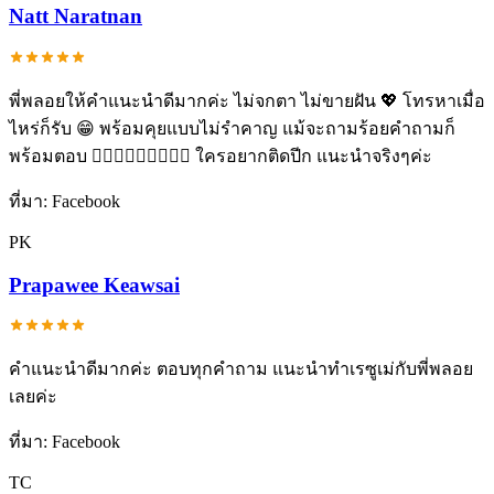
Natt Naratnan
พี่พลอยให้คำแนะนำดีมากค่ะ ไม่จกตา ไม่ขายฝัน 💖 โทรหาเมื่อ
ไหร่ก็รับ 😁 พร้อมคุยแบบไม่รำคาญ แม้จะถามร้อยคำถามก็
พร้อมตอบ 👍🏼👍🏼👍🏼✨✨✨ ใครอยากติดปีก แนะนำจริงๆค่ะ
ที่มา:
Facebook
PK
Prapawee Keawsai
คำแนะนำดีมากค่ะ ตอบทุกคำถาม แนะนำทำเรซูเม่กับพี่พลอย
เลยค่ะ
ที่มา:
Facebook
TC