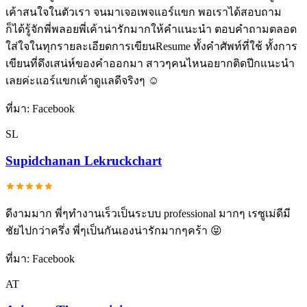
เค้าสนใจในตัวเรา จนมาเจอเพจแอร์แขก พอเราได้สอบถาม
ก็ได้รู้จักพี่พลอยพี่เค้าน่ารักมากให้คำแนะนำ ตอบคำถามตลอด
ใส่ใจในทุกรายละเอียดการเขียนResume ทั้งคำศัพท์ที่ใช้ ทั้งการ
เขียนที่ดึงเสน่ห์ของคำออกมา สาวๆคนไหนอยากติดปีกแนะนำ
เลยค่ะแอร์แขกเค้าดูแลดีจริงๆ ☺️
ที่มา:
Facebook
SL
Supidchanan Lekruckchart
ดีงามมาก พี่ๆทำงานเร็วเป็นระบบ professional มากๆ เรซูเม่ดีมี
ชัยไปกว่าครึ่ง พี่ๆเป็นกันเองน่ารักมากๆคร้า 😝
ที่มา:
Facebook
AT