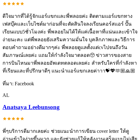
ดีใจมากที่ได้รู้จักเเอร์เเขกเเละพี่พลอยค่ะ ติดตามเเอร์เเขกทาง
เฟสบุ๊คเเละเว็บไซต์มาก่อนที่จะตัดสินใจลงเรียนคอร์สเเอร์ ปั๊น
เรียนเเบบ5ชั่วโมงค่ะ พี่พลอยไม่ได้ให้เเค่เนื้อหาที่เเน่นเเละเข้าใจ
ง่ายนะคะ เเต่พี่พลอยยังเสริมความมั่นใจ บุคลิกภาพเเละวิธีการ
ตอบคำถามอย่างดีมากๆค่ะ พี่พลอยดูเเลตั้งเเต่cvไปจนถึงวัน
สัมภาษณ์เลยค่ะ เเถมให้กำลังใจมาตลอด🥺 ข่าวสารของสาย
การบินไหนมาพี่พลอยอัพเดทตลอดเลยค่ะ สำหรับใครที่กำลังหา
ที่เรียนเเละที่ปรึกษาดีๆ เเนะนำเเอร์เเขกเลยค่าาา💝💖🫶🏼🙏🏼
ที่มา:
Facebook
AL
Anatsaya Leebunsong
พี่ๆบริการดีมากเลยค่ะ ช่วยแนะนำการเขียน cover letter ให้ดู
อ่านเข้าใจง่ายขึ้นมาก และยังช่วยแก้ให้หลังงานเสร็จแบบไม่เสีย