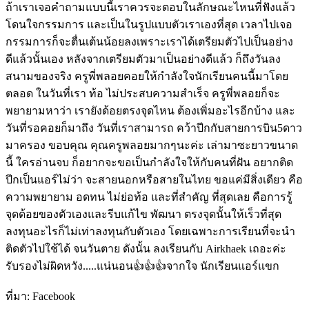
ถ้าเราเจอคำถามแบบนี้เราควรจะตอบในลักษณะไหนที่ฟังแล้ว
โดนใจกรรมการ และเป็นในรูปแบบตัวเราเองที่สุด เวลาไปเจอ
กรรมการก็จะตื่นเต้นน้อยลงเพราะเราได้เตรียมตัวไปเป็นอย่าง
ดีแล้วนั้นเอง หลังจากเตรียมตัวมาเป็นอย่างดีแล้ว ก็ถึงวันลง
สนามของจริง ครูพี่พลอยคอยให้กำลังใจนักเรียนคนนี้มาโดย
ตลอด ในวันที่เรา ท้อ ไม่ประสบความสำเร็จ ครูพี่พลอยก็จะ
พยายามหาว่า เรายังด้อยตรงจุดไหน ต้องเพิ่มอะไรอีกบ้าง และ
วันที่รอคอยก็มาถึง วันที่เราสามารถ คว้าปีกกับสายการบิน5ดาว
มาครอง ขอบคุณ คุณครูพลอยมากๆนะค่ะ เล่ามาซะยาวขนาด
นี้ ใครอ่านจบ ก็อยากจะขอเป็นกำลังใจให้กับคนที่ฝัน อยากติด
ปีกเป็นแอร์ไม่ว่า จะสายนอกหรือสายในไทย ขอแค่มีสิ่งเดียว คือ
ความพยายาม อดทน ไม่ย่อท้อ และที่สำคัญ ที่สุดเลย คือการรู้
จุดด้อยของตัวเองและรีบแก้ไข พัฒนา ตรงจุดนั้นให้เร็วที่สุด
ลงทุนอะไรก็ไม่เท่าลงทุนกับตัวเอง โดยเฉพาะการเรียนที่จะนำ
ติดตัวไปใช้ได้ จนวันตาย ดังนั้น ลงเรียนกับ Airkhaek เถอะค่ะ
รับรองไม่ผิดหวัง.....แน่นอน👍👍👍จากใจ นักเรียนแอร์แขก
ที่มา:
Facebook