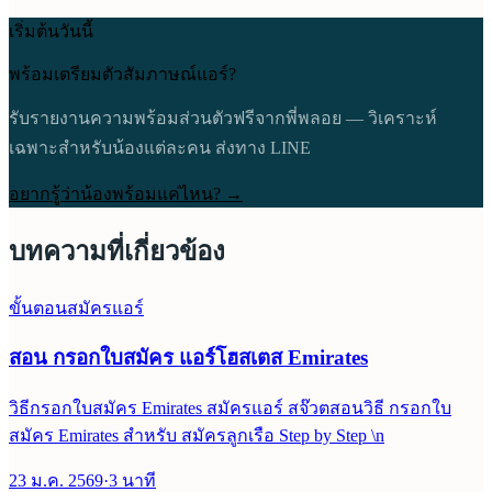
เริ่มต้นวันนี้
พร้อมเตรียมตัวสัมภาษณ์แอร์?
รับรายงานความพร้อมส่วนตัวฟรีจากพี่พลอย — วิเคราะห์
เฉพาะสำหรับน้องแต่ละคน ส่งทาง LINE
อยากรู้ว่าน้องพร้อมแค่ไหน? →
บทความที่เกี่ยวข้อง
ขั้นตอนสมัครแอร์
สอน กรอกใบสมัคร แอร์โฮสเตส Emirates
วิธีกรอกใบสมัคร Emirates สมัครแอร์ สจ๊วตสอนวิธี กรอกใบ
สมัคร Emirates สำหรับ สมัครลูกเรือ Step by Step \n
23 ม.ค. 2569
·
3
นาที