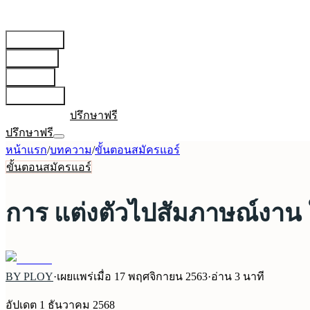
สายการบิน
▾
เตรียมตัว
▾
บทความ
▾
เกี่ยวกับเรา
▾
เข้าสู่ระบบ
ปรึกษาฟรี
ปรึกษาฟรี
หน้าแรก
/
บทความ
/
ขั้นตอนสมัครแอร์
ขั้นตอนสมัครแอร์
การ แต่งตัวไปสัมภาษณ์งาน ให
BY PLOY
·
เผยแพร่เมื่อ
17 พฤศจิกายน 2563
·
อ่าน
3
นาที
อัปเดต
1 ธันวาคม 2568