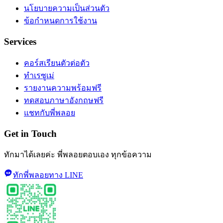
นโยบายความเป็นส่วนตัว
ข้อกำหนดการใช้งาน
Services
คอร์สเรียนตัวต่อตัว
ทำเรซูเม่
รายงานความพร้อมฟรี
ทดสอบภาษาอังกฤษฟรี
แชทกับพี่พลอย
Get in Touch
ทักมาได้เลยค่ะ พี่พลอยตอบเอง ทุกข้อความ
ทักพี่พลอยทาง LINE