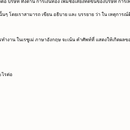
อ บริษัท ทั้งด้าน การเงินทอง เพิ่มชื่อเสียงที่ดีขึ้นของบริษัท ก
นๆ โดยเราสามารถ เขียน อธิบาย และ บรรยาย ว่า ใน เหตุการณ์ดีๆ เ
รทำงาน ในเรซูเม่ ภาษาอังกฤษ จะเน้น คำศัพท์ที่ แสดงให้เกิด
อะไรต่อ