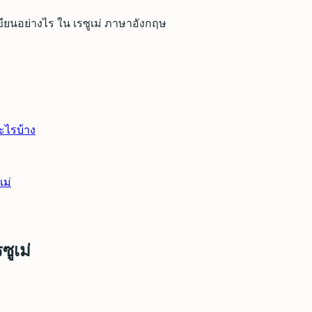
ยนอย่างไร ใน เรซูเม่ ภาษาอังกฤษ
ะไรบ้าง
เม่
ูเม่