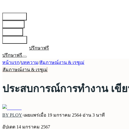
สายการบิน
▾
เตรียมตัว
▾
บทความ
▾
เกี่ยวกับเรา
▾
เข้าสู่ระบบ
ปรึกษาฟรี
ปรึกษาฟรี
หน้าแรก
/
บทความ
/
สัมภาษณ์งาน & เรซูเม่
สัมภาษณ์งาน & เรซูเม่
ประสบการณ์การทำงาน เขียน
BY PLOY
·
เผยแพร่เมื่อ
19 มกราคม 2564
·
อ่าน
3
นาที
อัปเดต
14 มกราคม 2567