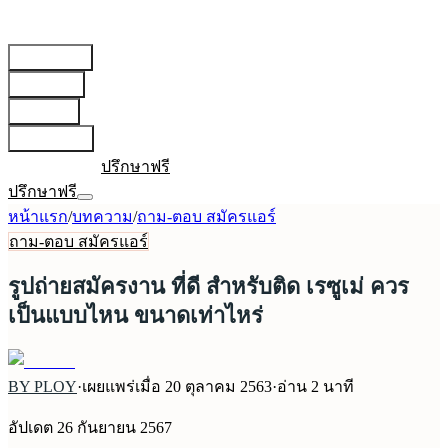
สายการบิน
▾
เตรียมตัว
▾
บทความ
▾
เกี่ยวกับเรา
▾
เข้าสู่ระบบ
ปรึกษาฟรี
ปรึกษาฟรี
หน้าแรก
/
บทความ
/
ถาม-ตอบ สมัครแอร์
ถาม-ตอบ สมัครแอร์
รูปถ่ายสมัครงาน ที่ดี สำหรับติด เรซูเม่ ควร
เป็นแบบไหน ขนาดเท่าไหร่
BY PLOY
·
เผยแพร่เมื่อ
20 ตุลาคม 2563
·
อ่าน
2
นาที
อัปเดต
26 กันยายน 2567