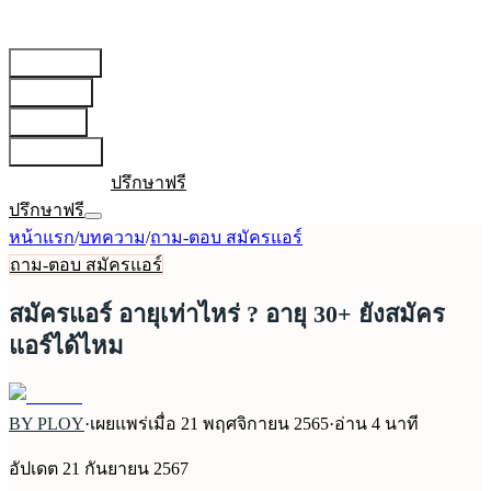
สายการบิน
▾
เตรียมตัว
▾
บทความ
▾
เกี่ยวกับเรา
▾
เข้าสู่ระบบ
ปรึกษาฟรี
ปรึกษาฟรี
หน้าแรก
/
บทความ
/
ถาม-ตอบ สมัครแอร์
ถาม-ตอบ สมัครแอร์
สมัครแอร์ อายุเท่าไหร่ ? อายุ 30+ ยังสมัคร
แอร์ได้ไหม
BY PLOY
·
เผยแพร่เมื่อ
21 พฤศจิกายน 2565
·
อ่าน
4
นาที
อัปเดต
21 กันยายน 2567