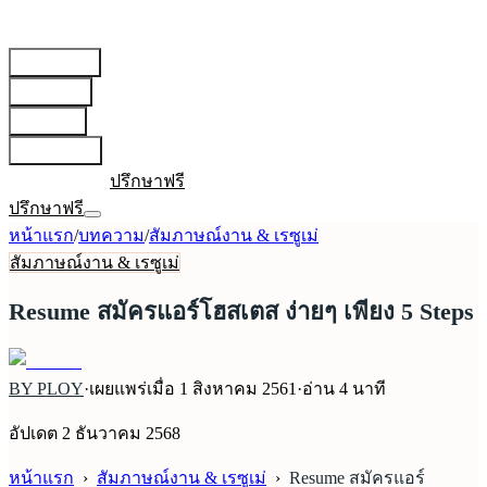
สายการบิน
▾
เตรียมตัว
▾
บทความ
▾
เกี่ยวกับเรา
▾
เข้าสู่ระบบ
ปรึกษาฟรี
ปรึกษาฟรี
หน้าแรก
/
บทความ
/
สัมภาษณ์งาน & เรซูเม่
สัมภาษณ์งาน & เรซูเม่
Resume สมัครแอร์โฮสเตส ง่ายๆ เพียง 5 Steps
BY PLOY
·
เผยแพร่เมื่อ
1 สิงหาคม 2561
·
อ่าน
4
นาที
อัปเดต
2 ธันวาคม 2568
หน้าแรก
›
สัมภาษณ์งาน & เรซูเม่
›
Resume สมัครแอร์