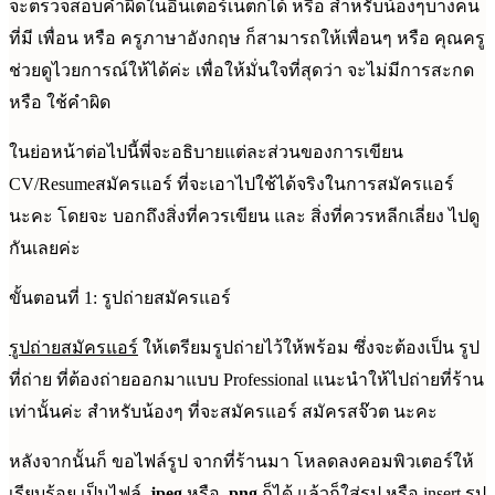
จะตรวจสอบคำผิดในอินเตอร์เน็ตก็ได้ หรือ สำหรับน้องๆบางคน
ที่มี เพื่อน หรือ ครูภาษาอังกฤษ ก็สามารถให้เพื่อนๆ หรือ คุณครู
ช่วยดูไวยการณ์ให้ได้ค่ะ เพื่อให้มั่นใจที่สุดว่า จะไม่มีการสะกด
หรือ ใช้คำผิด
ในย่อหน้าต่อไปนี้พี่จะอธิบายแต่ละส่วนของการเขียน
CV/Resumeสมัครแอร์ ที่จะเอาไปใช้ได้จริงในการสมัครแอร์
นะคะ โดยจะ บอกถึงสิ่งที่ควรเขียน และ สิ่งที่ควรหลีกเลี่ยง ไปดู
กันเลยค่ะ
ขั้นตอนที่ 1: รูปถ่ายสมัครแอร์
รูปถ่ายสมัครแอร์
ให้เตรียมรูปถ่ายไว้ให้พร้อม ซึ่งจะต้องเป็น รูป
ที่ถ่าย ที่ต้องถ่ายออกมาแบบ Professional แนะนำให้ไปถ่ายที่ร้าน
เท่านั้นค่ะ สำหรับน้องๆ ที่จะสมัครแอร์ สมัครสจ๊วต นะคะ
หลังจากนั้นก็ ขอไฟล์รูป จากที่ร้านมา โหลดลงคอมพิวเตอร์ให้
เรียบร้อย เป็นไฟล์
.jpeg
หรือ
.png
ก็ได้ แล้วก็ใส่รูป หรือ insert รูป