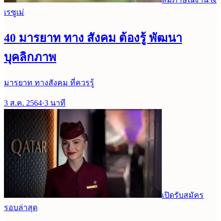
เรซูเม่
40 มารยาท ทาง สังคม ต้องรู้ พัฒนา
บุคลิกภาพ
มารยาท ทางสังคม ที่ควรรู้
3 ส.ค. 2564
·
3
นาที
เปิดรับสมัคร
รอบล่าสุด