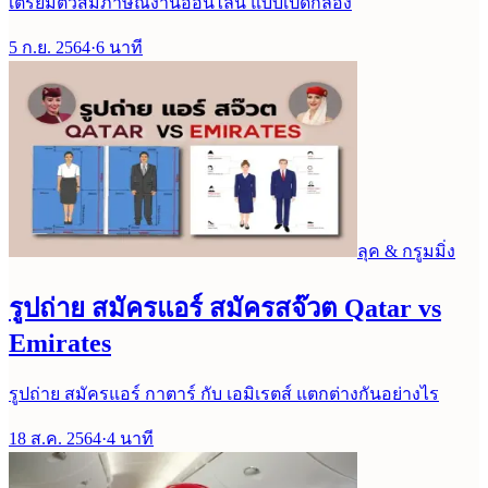
เตรียมตัวสัมภาษณ์งานออนไลน์ แบบเปิดกล้อง
5 ก.ย. 2564
·
6
นาที
ลุค & กรูมมิ่ง
รูปถ่าย สมัครแอร์ สมัครสจ๊วต Qatar vs
Emirates
รูปถ่าย สมัครแอร์ กาตาร์ กับ เอมิเรตส์ แตกต่างกันอย่างไร
18 ส.ค. 2564
·
4
นาที