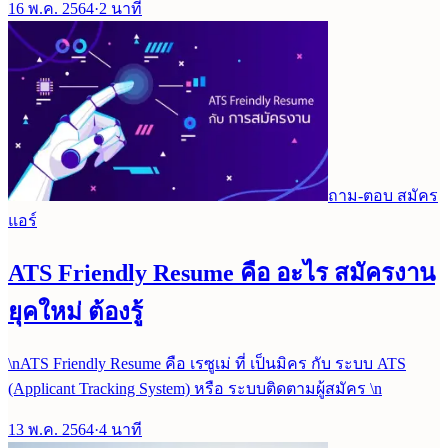
16 พ.ค. 2564
·
2
นาที
ถาม-ตอบ สมัคร
แอร์
ATS Friendly Resume คือ อะไร สมัครงาน
ยุคใหม่ ต้องรู้
\nATS Friendly Resume คือ เรซูเม่ ที่ เป็นมิคร กับ ระบบ ATS
(Applicant Tracking System) หรือ ระบบติดตามผู้สมัคร \n
13 พ.ค. 2564
·
4
นาที