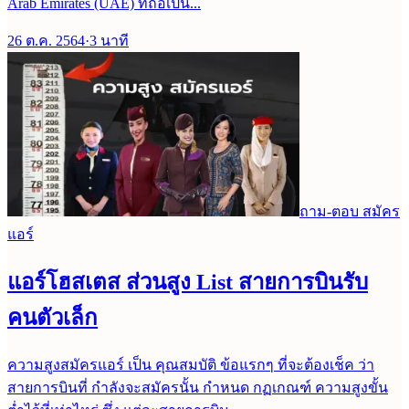
Arab Emirates (UAE) ที่ถือเป็น...
26 ต.ค. 2564
·
3
นาที
ถาม-ตอบ สมัคร
แอร์
แอร์โฮสเตส ส่วนสูง List สายการบินรับ
คนตัวเล็ก
ความสูงสมัครแอร์ เป็น คุณสมบัติ ข้อแรกๆ ที่จะต้องเช็ค ว่า
สายการบินที่ กำลังจะสมัครนั้น กำหนด กฏเกณฑ์ ความสูงขั้น