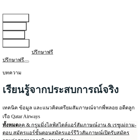
สายการบิน
▾
เตรียมตัว
▾
บทความ
▾
เกี่ยวกับเรา
▾
เข้าสู่ระบบ
ปรึกษาฟรี
ปรึกษาฟรี
บทความ
เรียนรู้จากประสบการณ์จริง
เทคนิค ข้อมูล และแนวคิดเตรียมสัมภาษณ์จากพี่พลอย อดีตลูก
เรือ Qatar Airways
ทั้งหมด
ลุค & กรูมมิ่ง
ไลฟ์สไตล์แอร์
สัมภาษณ์งาน & เรซูเม่
ถาม-
ตอบ สมัครแอร์
ขั้นตอนสมัครแอร์
รีวิวสัมภาษณ์
เปิดรับสมัคร