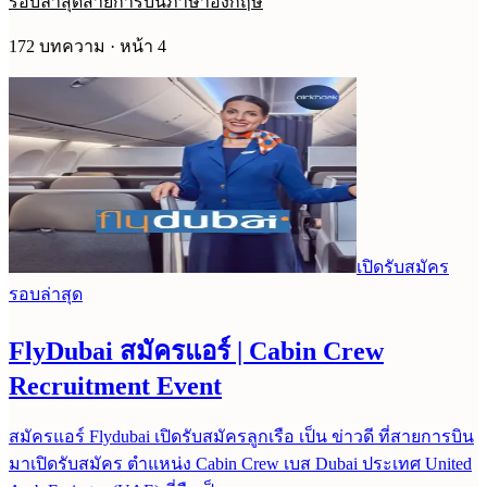
รอบล่าสุด
สายการบิน
ภาษาอังกฤษ
172
บทความ
· หน้า
4
เปิดรับสมัคร
รอบล่าสุด
FlyDubai สมัครแอร์ | Cabin Crew
Recruitment Event
สมัครแอร์ Flydubai เปิดรับสมัครลูกเรือ เป็น ข่าวดี ที่สายการบิน
มาเปิดรับสมัคร ตำแหน่ง Cabin Crew เบส Dubai ประเทศ United