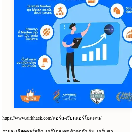
https://www.airkhaek.com/คอร์ส-เรียนแอร์โฮสเตส/
รายละเอียดคอร์สติว แอร์โฮสเตส ตัวต่อตัว กับ แอร์แขก