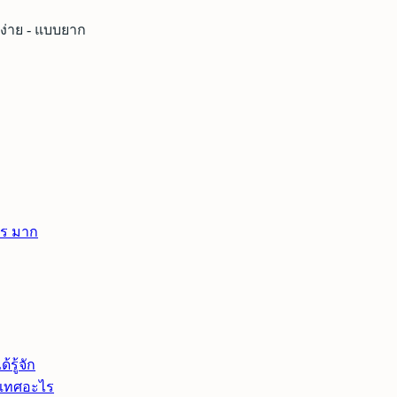
่าย - แบบยาก
าร มาก
รู้จัก
ะเทศอะไร