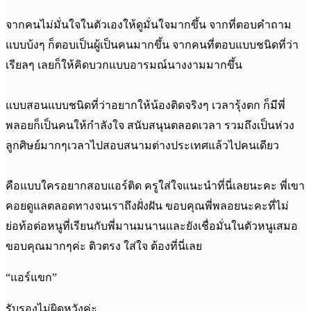
จากคนไม่มั่นใจในตัวเองให้ดูมั่นใจมากขึ้น จากที่ตอบคำถาม
แบบบ้งๆ ก็ตอบเป็นผู้เป็นคนมากขึ้น จากคนที่ตอบแบบชนิดที่ว่า
เรียลๆ เลยก็ให้คิดบวกแบบอารมณ์นางงามมากขึ้น
แบบสอนแบบชนิดที่ว่าอยากให้น้องติดจริงๆ เวลารุ้งตก ก็มีพี่
พลอยก็เป็นคนให้กำลังใจ สนับสนุนตลอดเวลา รวมถึงเป็นห่วง
ลูกศิษย์มากๆเวลาไปสอบสนามต่างประเทศแล้วไปคนเดียว
คือแบบใครอยากสอบแอร์ติด ครูใส่ใจแนะนำที่นี่เลยนะคะ พี่เขา
คอยดูแลตลอดทางจนเราถึงฝั่งฝัน ขอบคุณพี่พลอยนะคะที่ไม่
ย่อท้อต่อหนูที่เรียนกับพี่มานมนานและยังเชื่อมั่นในตัวหนูเสมอ
ขอบคุณมากๆค่ะ ติวตรง ใส่ใจ ต้องที่นี่เลย
“แอร์แขก”
รับรองไม่ผิดหวังค่ะ