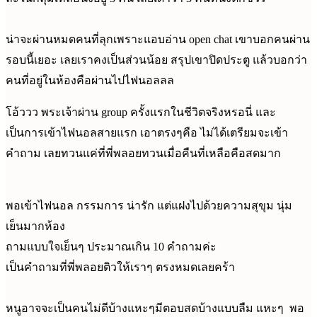
น่าจะผ่านหมดคนที่ลุกเพราะแอบอ่าน open chat เขาบอกคนผ่าน
รอบนี้เยอะ เลยเราคงเป็นส่วนน้อย สรุปเขาปิดประตู แล้วบอกว่า
คนที่อยู่ในห้องคือผ่านไปไฟนอลลล
โอ้ววว พระเจ้าผ่าน group ครั้งแรกในชีวิตจริงหรอนี่ และ
เป็นการเข้าไฟนอลสายแรก เอาตรงๆคือ ไม่ได้เตรียมจะเข้า
คำถาม เลยทวนแค่ที่พี่พลอยทวนเมื่อคืนที่เหลือคือสดมาก
พอเข้าไฟนอล กรรมการ น่ารัก แต่แฝงไปด้วยความสุขุม นุ่ม
เย็นมากห้อง
ถามแบบใจเย็นๆ ประมาณเกิน 10 คำถามค่ะ
เป็นคำถามที่พี่พลอยติวให้เราๆ ตรงหมดเลยคร้า
หนูอาจจะเป็นคนไม่ดีบ้างแหะๆมีตอบสดบ้างแบบลืม แหะๆ พอ