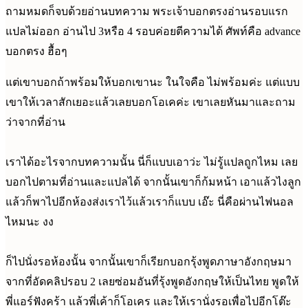
ถามหมดก็จบด้วยอ่านบทความ พระเจ้าบอกตรงอ่านรอบแรก
แปลไม่ออก อ่านไป 3หรือ 4 รอบค่อยตีความได้ ศัพท์คือ advance
บอกตรง ฮื้อๆ
แต่เขาบอกถ้าพร้อมให้บอกเขานะ ในใจคือ ไม่พร้อมค่ะ แต่แบบ
เขาให้เวลาสักเยอะแล้วเลยบอกโอเคค่ะ เขาเลยหันมาและถาม
ว่าจากที่อ่าน
เราได้อะไรจากบทความนั้น นี่ก็แบบเอาว่ะ ไม่รู้แปลถูกไหม เลย
บอกไปตามที่อ่านและแปลได้ จากนั้นเขาก็ก้มหน้า เอาแล้วไงลูก
แล้วก็พาไปอีกห้องส่งเราไว้แล้วเราก็แบบ เอ๊ะ นี่คือผ่านไฟนอล
ไหมนะ งง
ก็ไปนั่งรอห้องนั้น จากนั้นเขาก็เรียกบอกรุ้งพูดภาษาอังกฤษมา
จากที่อัดคลิปรอบ 2 เลยซ่อมอันที่รุ้งพูดอังกฤษให้เป็นไทย พูดให้
พี่แอร์ฟังคร้า แล้วพี่เค้าก็โอเคร และให้เรานั่งรอเพื่อไปอีกโต๊ะ