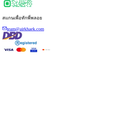
สแกนเพื่อทักพี่พลอย
team@airkhaek.com
©
2026
Air Khaek · ระบบฝึกสัมภาษณ์แอร์โฮสเตส