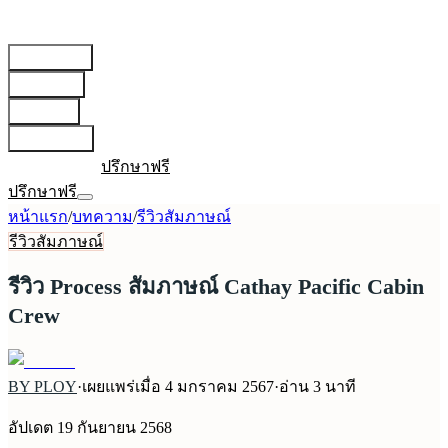
สายการบิน
▾
เตรียมตัว
▾
บทความ
▾
เกี่ยวกับเรา
▾
เข้าสู่ระบบ
ปรึกษาฟรี
ปรึกษาฟรี
หน้าแรก
/
บทความ
/
รีวิวสัมภาษณ์
รีวิวสัมภาษณ์
รีวิว Process สัมภาษณ์ Cathay Pacific Cabin
Crew
BY PLOY
·
เผยแพร่เมื่อ
4 มกราคม 2567
·
อ่าน
3
นาที
อัปเดต
19 กันยายน 2568