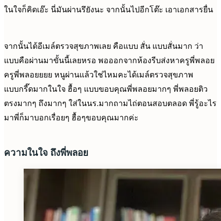
ในใจก็คิดเอ๊ะ นี่มันผ่านรึยังนะ จากนั้นไปอีกโต๊ะ เอาเอกสารยื่น
จากนั้นได้อีเมล์ตรวจสุขภาพเลย คือแบบ สั่น แบบสั่นมาก ว่า
แบบคือผ่านมาขั้นนี้เลยหรอ พอออกจากห้องรีบส่งหาครูพี่พลอย
ครูพี่พลอยยยย หนูผ่านแล้วใช่ไหมคะได้เมล์ตรวจสุขภาพ
แบบกรี๊ดมากในใจ ฮื้อๆ แบบขอบคุณพี่พลอยมากๆ พี่พลอยติว
ตรงมากๆ ถึงมากๆ ใส่ในนร.มากถามไถ่ตอนสอบตลอด พี่รู้อะไร
มาพี่ก็มาบอกเรื่อยๆ ฮื้อๆขอบคุณมากค่ะ
ความในใจ ถึงพี่พลอย