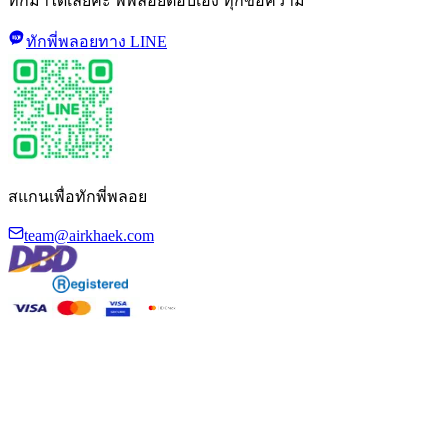
ทักมาได้เลยค่ะ พี่พลอยตอบเอง ทุกข้อความ
ทักพี่พลอยทาง LINE
สแกนเพื่อทักพี่พลอย
team@airkhaek.com
©
2026
Air Khaek · ระบบฝึกสัมภาษณ์แอร์โฮสเตส