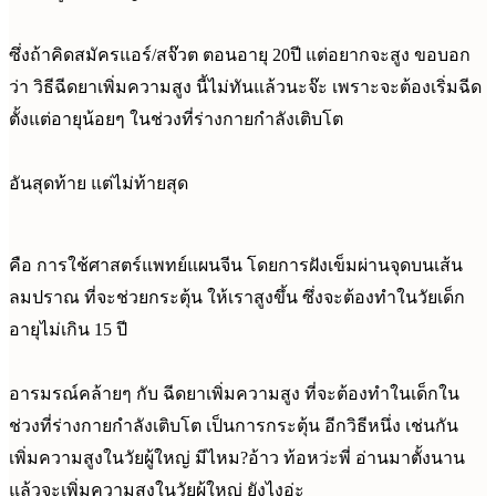
ซึ่งถ้าคิดสมัครแอร์/สจ๊วต ตอนอายุ 20ปี แต่อยากจะสูง ขอบอก
ว่า วิธีฉีดยาเพิ่มความสูง นี้ไม่ทันแล้วนะจ๊ะ เพราะจะต้องเริ่มฉีด
ตั้งแต่อายุน้อยๆ ในช่วงที่ร่างกายกำลังเติบโต
อันสุดท้าย แต่ไม่ท้ายสุด
คือ การใช้ศาสตร์แพทย์แผนจีน โดยการฝังเข็มผ่านจุดบนเส้น
ลมปราณ ที่จะช่วยกระตุ้น ให้เราสูงขึ้น ซึ่งจะต้องทำในวัยเด็ก
อายุไม่เกิน 15 ปี
อารมรณ์คล้ายๆ กับ ฉีดยาเพิ่มความสูง ที่จะต้องทำในเด็กใน
ช่วงที่ร่างกายกำลังเติบโต เป็นการกระตุ้น อีกวิธีหนึ่ง เช่นกัน
เพิ่มความสูงในวัยผู้ใหญ่ มีไหม?อ้าว ท้อหว่ะพี่ อ่านมาตั้งนาน
แล้วจะเพิ่มความสูงในวัยผู้ใหญ่ ยังไงอ่ะ