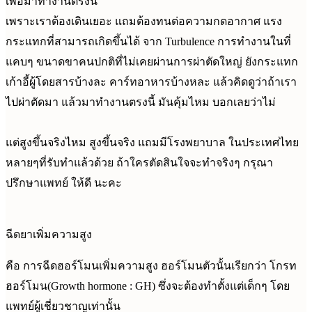
เพื่อมาทำงานตรงนี้
เพราะเราต้องเดินเยอะ แถมต้องทนต่อความกดอากาศ แรง
กระแทกที่สามารถเกิดขึ้นได้ จาก Turbulence การทำงานในที่
แคบๆ ขนาดขาคนปกติที่ไม่เคยผ่านการผ่าตัดใหญ่ ยังกระแทก
เก้าอี้ผู้โดยสารบ้างละ คาร์ทอาหารบ้างหละ แล้วคิดดูว่าถ้าเรา
ไปผ่าตัดมา แล้วมาทำงานตรงนี้ มันคุ้มไหม บอกเลยว่าไม่
แต่สูงขึ้นจริงไหม สูงขึ้นจริง แถมมีโรงพยาบาล ในประเทศไทย
หลายๆที่รับทำแล้วด้วย ถ้าใครตัดสินใจจะทำจริงๆ กรุณา
ปรึกษาแพทย์ ให้ดี นะคะ
ฉีดยาเพิ่มความสูง
คือ การฉีดฮอร์โมนเพิ่มความสูง ฮอร์โมนตัวนั้นเรียกว่า โกรท
ฮอร์โมน(Growth hormone : GH) ซึ่งจะต้องทำตั้งแต่เด็กๆ โดย
แพทย์ผู้เชี่ยวชาญเท่านั้น