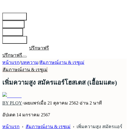
สายการบิน
▾
เตรียมตัว
▾
บทความ
▾
เกี่ยวกับเรา
▾
เข้าสู่ระบบ
ปรึกษาฟรี
ปรึกษาฟรี
หน้าแรก
/
บทความ
/
สัมภาษณ์งาน & เรซูเม่
สัมภาษณ์งาน & เรซูเม่
เพิ่มความสูง สมัครแอร์โฮสเตส (เอื้อมแตะ)
BY PLOY
·
เผยแพร่เมื่อ
21 ตุลาคม 2562
·
อ่าน
2
นาที
อัปเดต
14 มกราคม 2567
หน้าแรก
›
สัมภาษณ์งาน & เรซูเม่
›
เพิ่มความสูง สมัครแอร์